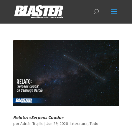
Relato: «Serpens Cauda»
por
Adrián Trujillo
|
Jun 29, 2026
|
Literatura
,
Todo