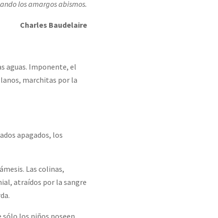
rcando los amargos abismos.
Charles Baudelaire
as aguas. Imponente, el
llanos, marchitas por la
pados apagados, los
ámesis. Las colinas,
ial, atraídos por la sangre
da.
 sólo los niños poseen.