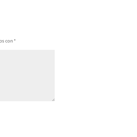
dos con
*