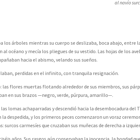
al navío su
a los árboles mientras su cuerpo se deslizaba, boca abajo, entre l
n al océano y mecía los pliegues de su vestido. Las hojas de los ave
mpañaban hacia el abismo, velando sus sueños.
illaban, perdidas en el infinito, con tranquila resignación.
o: las flores muertas flotando alrededor de sus miembros, sus pár
ban en sus brazos —negro, verde, púrpura, amarillo—.
ó las lomas achaparradas y descendió hacia la desembocadura del T
on la despedida, y los primeros peces comenzaron un voraz ceremon
s: surcos carmesíes que cruzaban sus muñecas de derecha a izquier
iséis años. Sus rasgos aún conservaban la inocencia, la bondad que