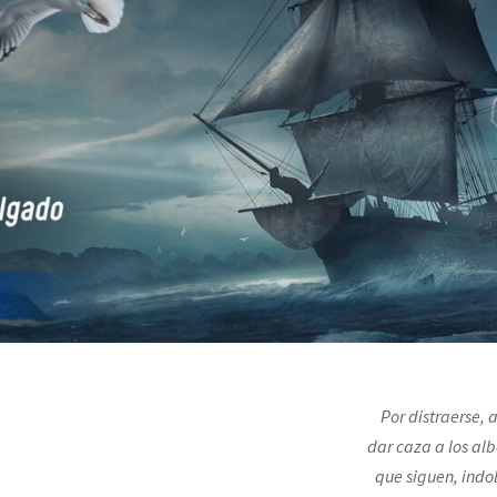
Por distraerse, 
dar caza a los al
que siguen, indo