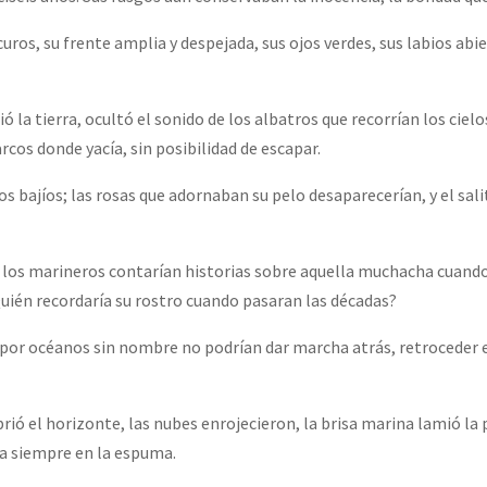
uros, su frente amplia y despejada, sus ojos verdes, sus labios abi
ó la tierra, ocultó el sonido de los albatros que recorrían los ciel
cos donde yacía, sin posibilidad de escapar.
os bajíos; las rosas que adornaban su pelo desaparecerían, y el sali
ía los marineros contarían historias sobre aquella muchacha cuand
Quién recordaría su rostro cuando pasaran las décadas?
por océanos sin nombre no podrían dar marcha atrás, retroceder e
ió el horizonte, las nubes enrojecieron, la brisa marina lamió la pu
ra siempre en la espuma.