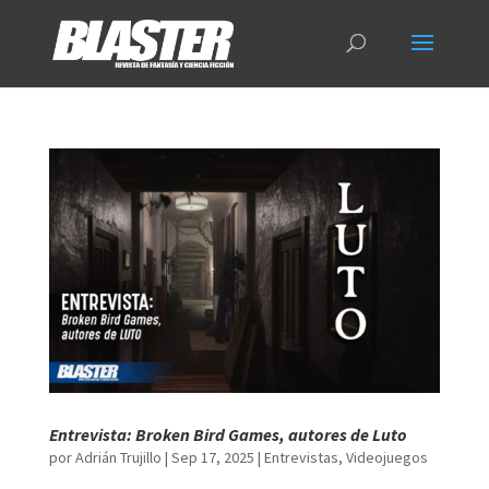
Entrevista: Broken Bird Games, autores de Luto
por
Adrián Trujillo
|
Sep 17, 2025
|
Entrevistas
,
Videojuegos