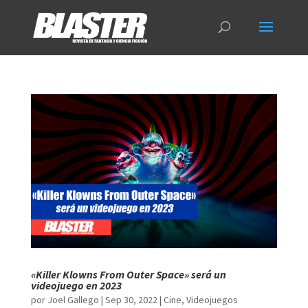
«Killer Klowns From Outer Space» será un
videojuego en 2023
por
Joel Gallego
|
Sep 30, 2022
|
Cine
,
Videojuegos