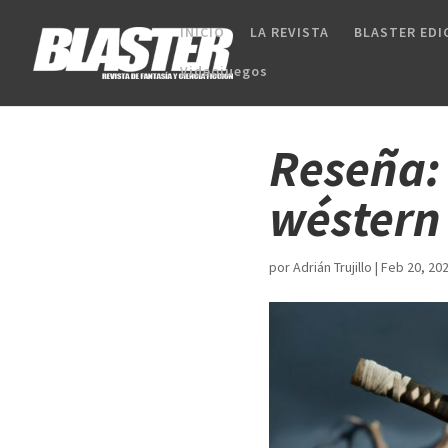
INICIO
LA REVISTA
BLASTER EDI
Videojuegos
Reseña: 
wéstern
por
Adrián Trujillo
|
Feb 20, 20