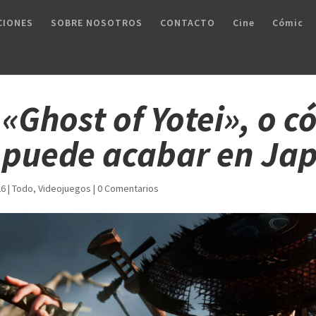
CIONES
SOBRE NOSOTROS
CONTACTO
Cine
Cómic
«Ghost of Yotei», o c
 puede acabar en Ja
26
|
Todo
,
Videojuegos
|
0 Comentarios