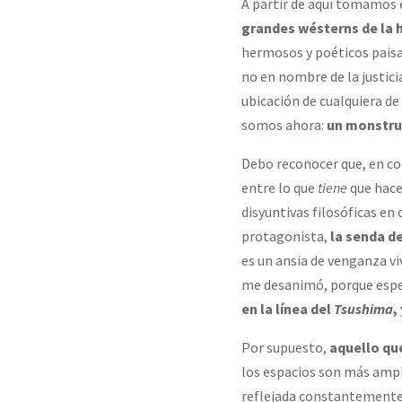
A partir de aquí tomamos e
grandes wésterns de la h
hermosos y poéticos pais
no en nombre de la justici
ubicación de cualquiera de
somos ahora:
un monstru
Debo reconocer que, en co
entre lo que
tiene
que hacer
disyuntivas filosóficas en
protagonista,
la senda d
es un ansia de venganza vi
me desanimó, porque espe
en la línea del
Tsushima
,
Por supuesto,
aquello que
los espacios son más ampl
reflejada constantemente 