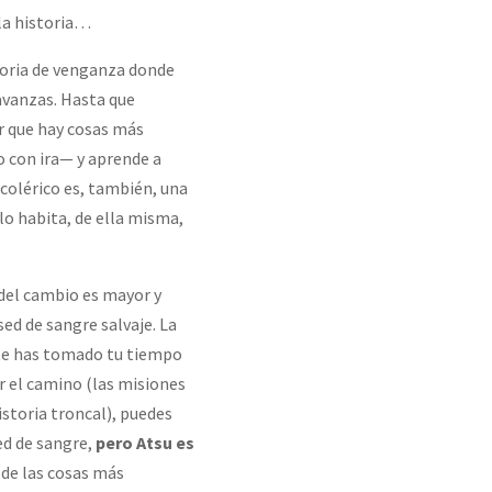
 la historia…
toria de venganza donde
avanzas. Hasta que
r que hay cosas más
o con ira— y aprende a
colérico es, también, una
lo habita, de ella misma,
 del cambio es mayor y
sed de sangre salvaje. La
 te has tomado tu tiempo
or el camino (las misiones
istoria troncal), puedes
ed de sangre,
pero Atsu es
 de las cosas más