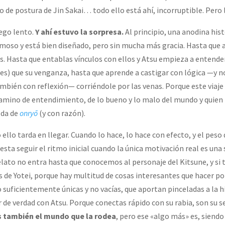
 de postura de Jin Sakai… todo ello está ahí, incorruptible. Pero
ego lento.
Y ahí estuvo la sorpresa.
Al principio, una anodina his
rmoso y está bien diseñado, pero sin mucha más gracia. Hasta que 
s. Hasta que entablas vínculos con ellos y Atsu empieza a entende
s) que su venganza, hasta que aprende a castigar con lógica —y n
bién con reflexión— corriéndole por las venas. Porque este viaje 
camino de entendimiento, de lo bueno y lo malo del mundo y quien 
ilda de
onryō
(y con razón).
ello tarda en llegar. Cuando lo hace, lo hace con efecto, y el peso
sta seguir el ritmo inicial cuando la única motivación real es una 
lato no entra hasta que conocemos al personaje del Kitsune, y si
eis de Yotei, porque hay multitud de cosas interesantes que hacer p
o suficientemente únicas y no vacías, que aportan pinceladas a la h
r de verdad con Atsu. Porque conectas rápido con su rabia, son su s
 también el mundo que la rodea
, pero ese «algo más» es, siendo