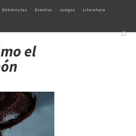
Entrevistas
Eventos
Juegos
Literatura
ómo el
pón