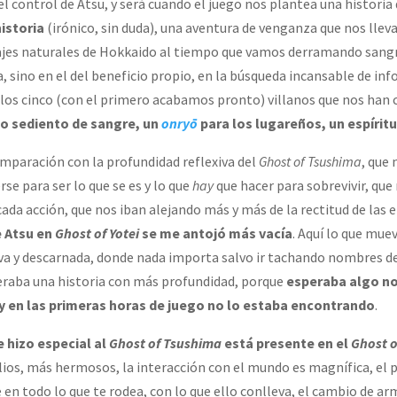
l control de Atsu, y será cuando el juego nos plantea una historia
istoria
(irónico, sin duda), una aventura de venganza que nos lleva
ajes naturales de Hokkaido al tiempo que vamos derramando sangr
a, sino en el del beneficio propio, en la búsqueda incansable de in
 los cinco (con el primero acabamos pronto) villanos que nos han 
o sediento de sangre, un
onryō
para los lugareños, un espírit
mparación con la profundidad reflexiva del
Ghost of Tsushima
, que
se para ser lo que se es y lo que
hay
que hacer para sobrevivir, qu
 cada acción, que nos iban alejando más y más de la rectitud de las
e Atsu en
Ghost of Yotei
se me antojó más vacía
. Aquí lo que mue
va y descarnada, donde nada importa salvo ir tachando nombres de l
raba una historia con más profundidad, porque
esperaba algo no
 y en las primeras horas de juego no lo estaba encontrando
.
 hizo especial al
Ghost of Tsushima
está presente en el
Ghost o
ios, más hermosos, la interacción con el mundo es magnífica, el p
en todo lo que te rodea, con lo que ello conlleva, el cambio de a