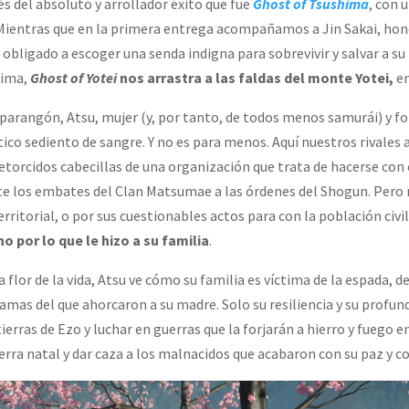
s del absoluto y arrollador éxito que fue
Ghost of Tsushima
, con 
Mientras que en la primera entrega acompañamos a Jin Sakai, hon
 obligado a escoger una senda indigna para sobrevivir y salvar a su
hima,
Ghost of Yotei
nos arrastra a las faldas del monte Yotei,
en
parangón, Atsu, mujer (y, por tanto, de todos menos samurái) y for
tico sediento de sangre. Y no es para menos. Aquí nuestros rivales 
 retorcidos cabecillas de una organización que trata de hacerse con 
te los embates del Clan Matsumae a las órdenes del Shogun. Pero 
erritorial, o por sus cuestionables actos para con la población civil
no por lo que le hizo a su familia
.
 flor de la vida, Atsu ve cómo su familia es víctima de la espada, 
llamas del que ahorcaron a su madre. Solo su resiliencia y su profun
s tierras de Ezo y luchar en guerras que la forjarán a hierro y fuego 
ierra natal y dar caza a los malnacidos que acabaron con su paz y 