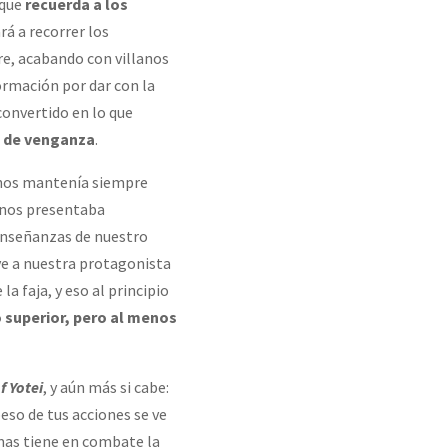
 que
recuerda a los
rá a recorrer los
e, acabando con villanos
formación por dar con la
convertido en lo que
u de venganza
.
 nos mantenía siempre
e nos presentaba
 enseñanzas de nuestro
ve a nuestra protagonista
a faja, y eso al principio
 superior, pero al menos
f Yotei
, y aún más si cabe:
eso de tus acciones se ve
rmas tiene en combate la