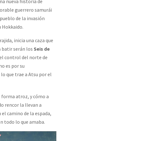
una nueva historia de
orable guerrero samurái
 pueblo de la invasión
 Hokkaido.
ajida, inicia una caza que
a batir serán los
Seis de
el control del norte de
no es por su
 lo que trae a Atsu por el
de forma atroz, y cómo a
do rencor la llevan a
en el camino de la espada,
con todo lo que amaba.