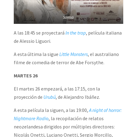
Samsa
A las 18:45 se proyectará
In the trap
, película italiana
de Alessio Liguori.
A esta última la sigue
Little Monsters
, el australiano
filme de comedia de terror de Abe Forsythe.
MARTES 26
El martes 26 empezará, a las 17:15, con la
proyección de
Urubú
, de Alejandro Ibáñez.
A esta película la siguen, a las 19:00,
A night of horror:
Nightmare Radi
o
, la recopilación de relatos
neozelandesa dirigidos por múltiples directores:
Nicolás Onetti, Luciano Onetti, Sergio Morcillo,