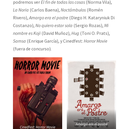
podremos ver
El fin de todas las cosas
(Norma Vila),
La Noria
(Carlos Baena),
Noctámbulos
(Romén
Rivero),
Amargo era el postre
(Diego H. Kataryniuk Di
Costanzo),
No quiero estar sola
(Sergio Rozas),
Mi
nombre es Koji
(David Muñoz),
Hug
(Toni O. Prats),
Samsa
(Enrique García), y Cinedfest:
Horror Movie
(fuera de concurso).
Amargo era el postre
Cinedfest: Horror Movie