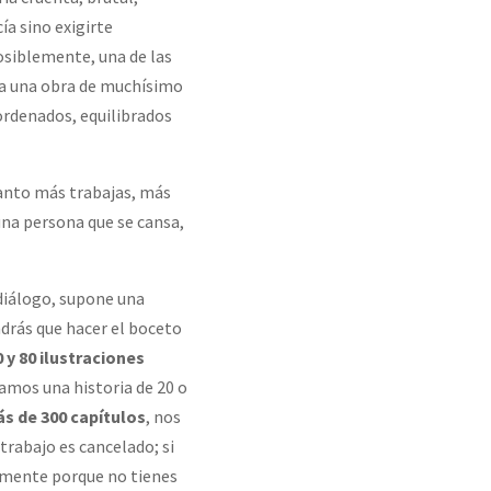
ía sino exigirte
posiblemente, una de las
ma una obra de muchísimo
ordenados, equilibrados
uanto más trabajas, más
 una persona que se cansa,
diálogo, supone una
ndrás que hacer el boceto
0 y 80 ilustraciones
tamos una historia de 20 o
s de 300 capítulos
, nos
u trabajo es cancelado; si
lamente porque no tienes