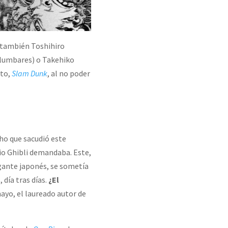
 también Toshihiro
lumbares) o Takehiko
cto,
Slam Dunk
, al no poder
ho que sacudió este
dio Ghibli demandaba. Este,
igante japonés, se sometía
 día tras días.
¿El
mayo, el laureado autor de