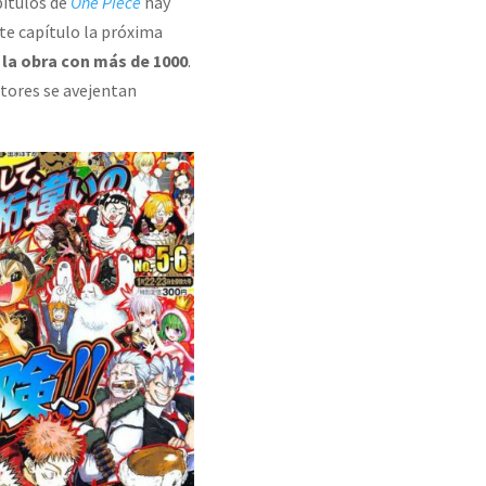
pítulos de
One Piece
hay
nte capítulo la próxima
a obra con más de 1000
.
utores se avejentan