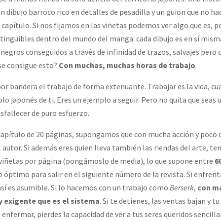
 dibujo barroco rico en detalles de pesadilla y un guion que no hac
a capítulo. Si nos fijamos en las viñetas podemos ver algo que es, 
stinguibles dentro del mundo del manga: cada dibujo es en sí mis
negros conseguidos a través de infinidad de trazos, salvajes pero 
se consigue esto?
Con muchas, muchas horas de trabajo
.
por bandera el trabajo de forma extenuante. Trabajar es la vida, c
blo japonés de ti. Eres un ejemplo a seguir. Pero no quita que seas
sfallecer de puro esfuerzo.
apítulo de 20 páginas, supongamos que con mucha acción y poco 
l autor. Si además eres quien lleva también las riendas del arte, te
 viñetas por página (pongámoslo de media), lo que supone entre
6
 óptimo para salir en el siguiente número de la revista. Si enfren
así es asumible. Si lo hacemos con un trabajo como
Berserk
,
con má
 y exigente que es el sistema
. Si te detienes, las ventas bajan y t
o enfermar, pierdes la capacidad de ver a tus seres queridos sencil