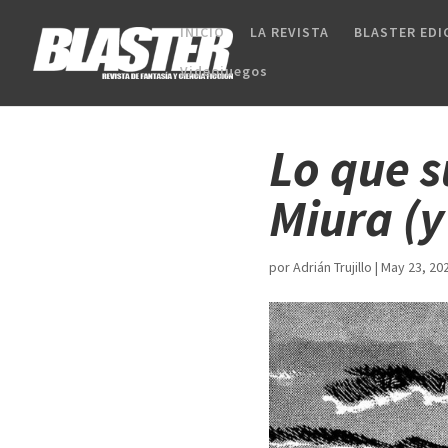
INICIO
LA REVISTA
BLASTER EDI
Videojuegos
Lo que 
Miura (y
por
Adrián Trujillo
|
May 23, 20