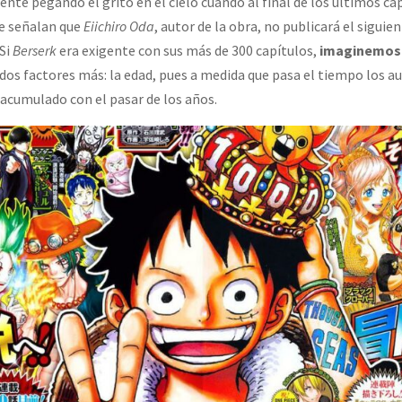
ente pegando el grito en el cielo cuando al final de los últimos ca
e señalan que
Eiichiro Oda
, autor de la obra, no publicará el siguie
 Si
Berserk
era exigente con sus más de 300 capítulos,
imaginemos l
dos factores más: la edad, pues a medida que pasa el tiempo los a
o acumulado con el pasar de los años.