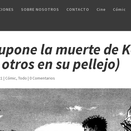
CIONES
SOBRE NOSOTROS
CONTACTO
Cine
Cómic
supone la muerte de 
 otros en su pellejo)
21
|
Cómic
,
Todo
|
0 Comentarios