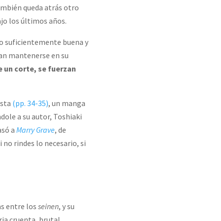
también queda atrás otro
jo los últimos años.
lo suficientemente buena y
gran mantenerse en su
e un corte, se fuerzan
ista
(pp. 34-35)
, un manga
ole a su autor, Toshiaki
asó a
Marry Grave
, de
no rindes lo necesario, si
s entre los
seinen
, y su
ia cruenta, brutal,