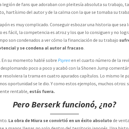
na legión de fans que adoraban con pleitesía absoluta su trabajo, 
, hartísimo del autor y de la calma con la que se tomaba su traba
apón es muy complicado. Conseguir esbozar una historia que sea 
no es fácil, la competencia es atroz y los que lo consiguen y no lo
iempo son condenados a ver cómo la financiación de su trabajo
sufr
otencial y se condena al autor al fracaso
.
. En su momento hablé sobre
Psyren
en el cuarto número de la rev
ue desplomando poco a poco y acabó con la Shonen Jump comentánd
e resolviera la trama en cuatro apurados capítulos. Lo mismo le p
nos oportunidad se le dio. Y como estos ejemplos, muchos otros: si 
mente rentable,
estás fuera.
Pero
Berserk
funcionó, ¿no?
into.
La obra de Miura se convirtió en un éxito absoluto
de venta
 a manos llenas no solo dentro del territorio japonés. Una histor