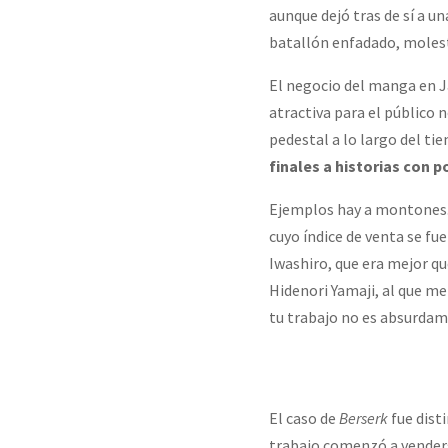
aunque dejó tras de sí a u
batallón enfadado, molesto
El negocio del manga en J
atractiva para el público 
pedestal a lo largo del t
finales a historias con p
Ejemplos hay a montones
cuyo índice de venta se f
Iwashiro, que era mejor qu
Hidenori Yamaji, al que me
tu trabajo no es absurda
El caso de
Berserk
fue dist
trabajo comenzó a venderse