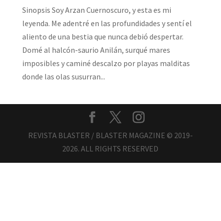
Sinopsis Soy Arzan Cuernoscuro, y esta es mi
leyenda. Me adentré en las profundidades y sentí el
aliento de una bestia que nunca debió despertar.
Domé al halcón-saurio Anilán, surqué mares
imposibles y caminé descalzo por playas malditas
donde las olas susurran...
REVISTA BLASTER / BLASTER MAGAZINE © 2019-
2026. ALL RIGHTS RESERVED