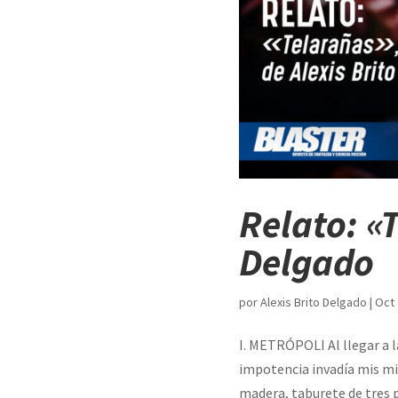
Relato: «
Delgado
por
Alexis Brito Delgado
|
Oct 
I. METRÓPOLI Al llegar a l
impotencia invadía mis mi
madera, taburete de tres p