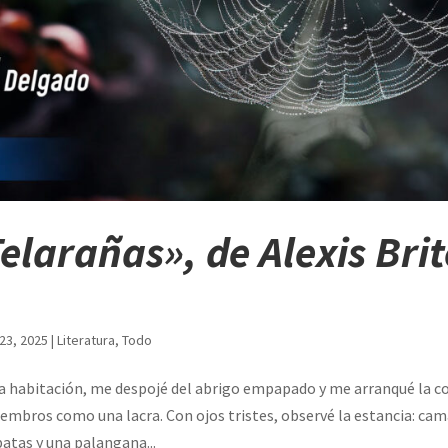
Telarañas», de Alexis Bri
23, 2025
|
Literatura
,
Todo
a habitación, me despojé del abrigo empapado y me arranqué la cor
embros como una lacra. Con ojos tristes, observé la estancia: ca
atas y una palangana...