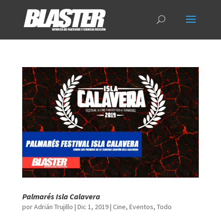
Palmarés Isla Calavera
por
Adrián Trujillo
|
Dic 1, 2019
|
Cine
,
Eventos
,
Todo